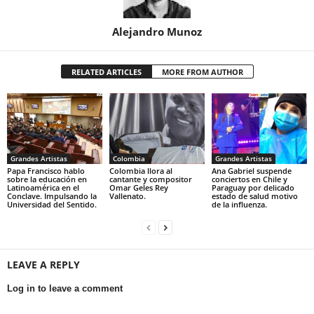
Alejandro Munoz
RELATED ARTICLES
MORE FROM AUTHOR
Grandes Artistas
Colombia
Grandes Artistas
Papa Francisco hablo
Colombia llora al
Ana Gabriel suspende
sobre la educación en
cantante y compositor
conciertos en Chile y
Latinoamérica en el
Omar Geles Rey
Paraguay por delicado
Conclave. Impulsando la
Vallenato.
estado de salud motivo
Universidad del Sentido.
de la influenza.
LEAVE A REPLY
Log in to leave a comment