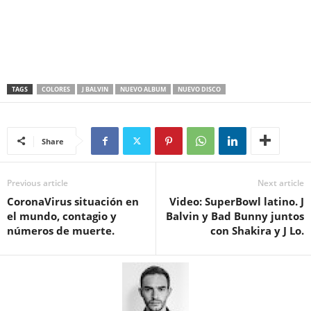
TAGS
COLORES
J BALVIN
NUEVO ALBUM
NUEVO DISCO
Share
Previous article
Next article
CoronaVirus situación en
Video: SuperBowl latino. J
el mundo, contagio y
Balvin y Bad Bunny juntos
números de muerte.
con Shakira y J Lo.