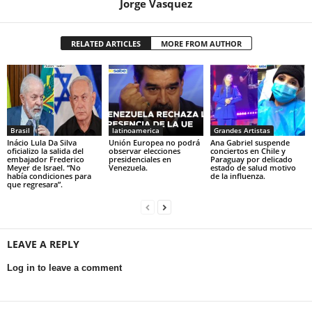
Jorge Vasquez
RELATED ARTICLES
MORE FROM AUTHOR
Brasil
latinoamerica
Grandes Artistas
Inácio Lula Da Silva
Unión Europea no podrá
Ana Gabriel suspende
oficializo la salida del
observar elecciones
conciertos en Chile y
embajador Frederico
presidenciales en
Paraguay por delicado
Meyer de Israel. “No
Venezuela.
estado de salud motivo
había condiciones para
de la influenza.
que regresara”.
LEAVE A REPLY
Log in to leave a comment