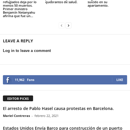
refugiados deja por lo
quebrantos de salud.
suicido en su
menos 50 muertos.
apartamento.
Primer ministro
Benjamín Netanyahu
afirma que fue un...
LEAVE A REPLY
Log in to leave a comment
11,962
Fans
LIKE
EDITOR PICKS
El arresto de Pablo Hasel causa protestas en Barcelona.
Mariel Contreras
-
febrero 22, 2021
Estados Unidos Envía Barco para construcción de un puerto