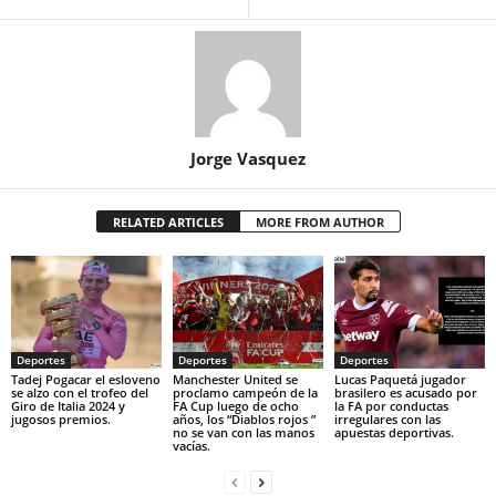
Jorge Vasquez
RELATED ARTICLES
MORE FROM AUTHOR
Deportes
Deportes
Deportes
Tadej Pogacar el esloveno
Manchester United se
Lucas Paquetá jugador
se alzo con el trofeo del
proclamo campeón de la
brasilero es acusado por
Giro de Italia 2024 y
FA Cup luego de ocho
la FA por conductas
jugosos premios.
años, los “Diablos rojos ”
irregulares con las
no se van con las manos
apuestas deportivas.
vacías.