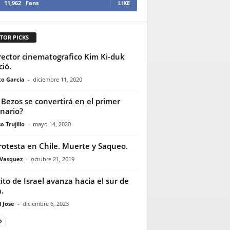
11,962
Fans
LIKE
TOR PICKS
irector cinematografico Kim Ki-duk
ció.
to Garcia
-
diciembre 11, 2020
f Bezos se convertirá en el primer
onario?
o Trujillo
-
mayo 14, 2020
rotesta en Chile. Muerte y Saqueo.
 Vasquez
-
octubre 21, 2019
cito de Israel avanza hacia el sur de
.
 Jose
-
diciembre 6, 2023