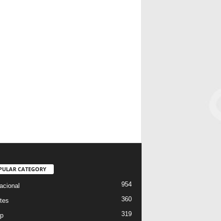
PULAR CATEGORY
954
acional
360
tes
319
p