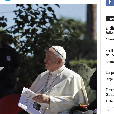
EDI
El d
falle
Alber
¿Jef
trill
Alfons
La p
Jorge
Ejer
Gaza
Anibal