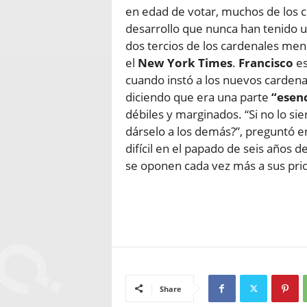
en edad de votar, muchos de los c
desarrollo que nunca han tenido 
dos tercios de los cardenales men
el
New York Times
.
Francisco
es
cuando instó a los nuevos cardena
diciendo que era una parte
“esenc
débiles y marginados. “Si no lo si
dárselo a los demás?”, preguntó e
difícil en el papado de seis años d
se oponen cada vez más a sus prior
Share