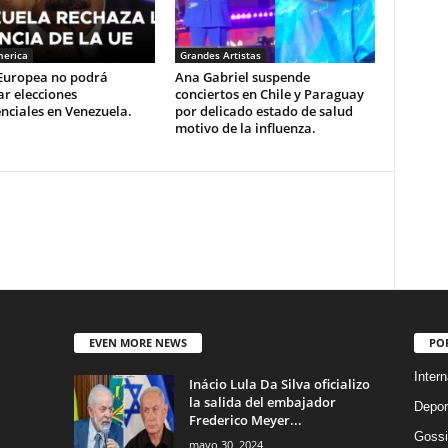
merica
Grandes Artistas
Europea no podrá
Ana Gabriel suspende
r elecciones
conciertos en Chile y Paraguay
nciales en Venezuela.
por delicado estado de salud
motivo de la influenza.
EVEN MORE NEWS
PO
Intern
Inácio Lula Da Silva oficializo
la salida del embajador
Depor
Frederico Meyer...
Gossi
mayo 30, 2024