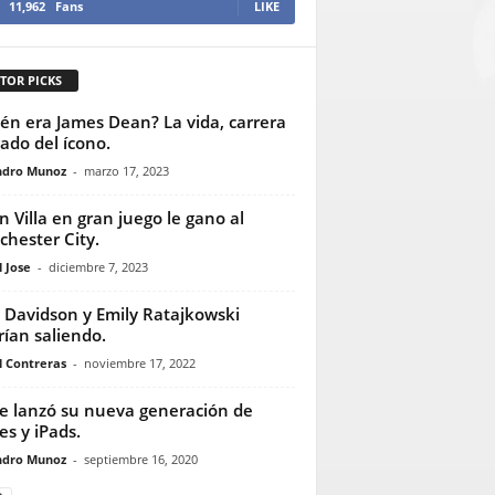
11,962
Fans
LIKE
TOR PICKS
én era James Dean? La vida, carrera
gado del ícono.
ndro Munoz
-
marzo 17, 2023
n Villa en gran juego le gano al
hester City.
 Jose
-
diciembre 7, 2023
 Davidson y Emily Ratajkowski
rían saliendo.
l Contreras
-
noviembre 17, 2022
e lanzó su nueva generación de
es y iPads.
ndro Munoz
-
septiembre 16, 2020