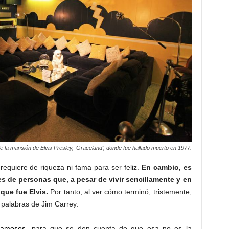
 de la mansión de Elvis Presley, ‘Graceland’, donde fue hallado muerto en 1977.
equiere de riqueza ni fama para ser feliz.
En cambio, es
s de personas que, a pesar de vivir sencillamente y en
que fue Elvis.
Por tanto, al ver cómo terminó, tristemente,
s palabras de Jim Carrey:
famosos
, para que se den cuenta de que esa no es la