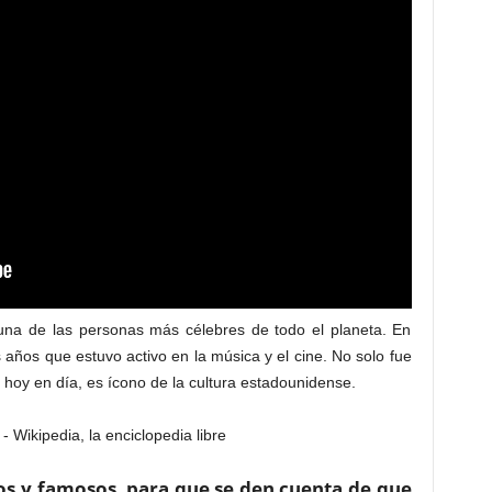
 una de las personas más célebres de todo el planeta. En
s años que estuvo activo en la música y el cine. No solo fue
hoy en día, es ícono de la cultura estadounidense.
os y famosos, para que se den cuenta de que