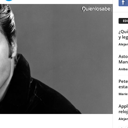
EDI
¿Qui
y le
Aleja
Asto
Manc
Anibal
Pete
esta
Marie
Appl
reloj
Aleja