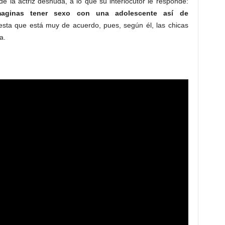
e la actriz desnuda, a lo que su interlocutor le responde:
aginas tener sexo con una adolescente así de
esta que está muy de acuerdo, pues, según él, las chicas
a.