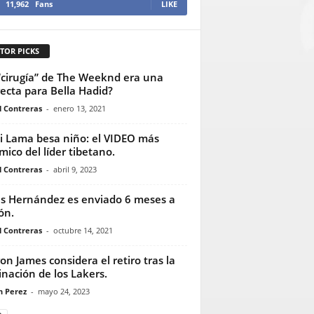
11,962
Fans
LIKE
TOR PICKS
“cirugía” de The Weeknd era una
recta para Bella Hadid?
l Contreras
-
enero 13, 2021
i Lama besa niño: el VIDEO más
mico del líder tibetano.
l Contreras
-
abril 9, 2023
s Hernández es enviado 6 meses a
ón.
l Contreras
-
octubre 14, 2021
on James considera el retiro tras la
inación de los Lakers.
n Perez
-
mayo 24, 2023