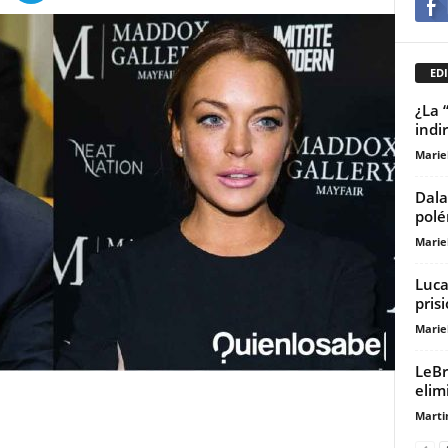
EDI
¿La 
indi
Marie
Dala
polé
Marie
Luca
prisi
Marie
LeBr
elim
Marti