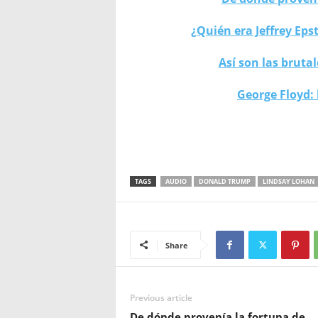
¿Quién era Jeffrey Epst
Así son las bruta
George Floyd: 
TAGS
AUDIO
DONALD TRUMP
LINDSAY LOHAN
Share
Previous article
De dónde provenía la fortuna de