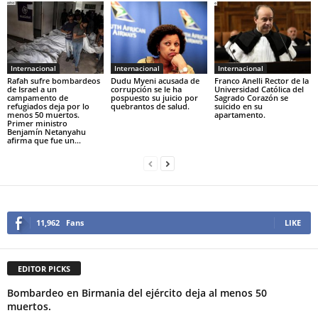
Internacional
Internacional
Internacional
Rafah sufre bombardeos
Dudu Myeni acusada de
Franco Anelli Rector de la
de Israel a un
corrupción se le ha
Universidad Católica del
campamento de
pospuesto su juicio por
Sagrado Corazón se
refugiados deja por lo
quebrantos de salud.
suicido en su
menos 50 muertos.
apartamento.
Primer ministro
Benjamín Netanyahu
afirma que fue un...
11,962
Fans
LIKE
EDITOR PICKS
Bombardeo en Birmania del ejército deja al menos 50
muertos.