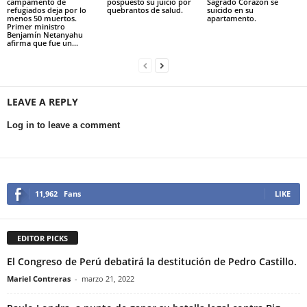
campamento de
pospuesto su juicio por
Sagrado Corazón se
refugiados deja por lo
quebrantos de salud.
suicido en su
menos 50 muertos.
apartamento.
Primer ministro
Benjamín Netanyahu
afirma que fue un...
LEAVE A REPLY
Log in to leave a comment
11,962
Fans
LIKE
EDITOR PICKS
El Congreso de Perú debatirá la destitución de Pedro Castillo.
Mariel Contreras
-
marzo 21, 2022