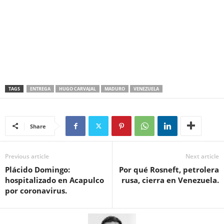
TAGS
ENTREGA
HUGO CARVAJAL
MADURO
VENEZUELA
Share
Previous article
Next article
Plácido Domingo:
Por qué Rosneft, petrolera
hospitalizado en Acapulco
rusa, cierra en Venezuela.
por coronavirus.