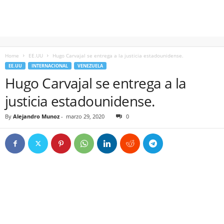
Home
EE.UU
Hugo Carvajal se entrega a la justicia estadounidense.
EE.UU
INTERNACIONAL
VENEZUELA
Hugo Carvajal se entrega a la
justicia estadounidense.
By
Alejandro Munoz
-
marzo 29, 2020
0