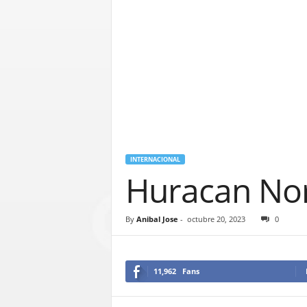
INTERNACIONAL
Huracan Nor
By
Anibal Jose
-
octubre 20, 2023
0
11,962
Fans