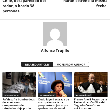
Chile, desaparecido del
harán estreno la misma
radar, a bordo 38
fecha.
personas.
Alfonso Trujillo
RELATED ARTICLES
MORE FROM AUTHOR
Internacional
Internacional
Internacional
Rafah sufre bombardeos
Dudu Myeni acusada de
Franco Anelli Rector de la
de Israel a un
corrupción se le ha
Universidad Católica del
campamento de
pospuesto su juicio por
Sagrado Corazón se
refugiados deja por lo
quebrantos de salud.
suicido en su