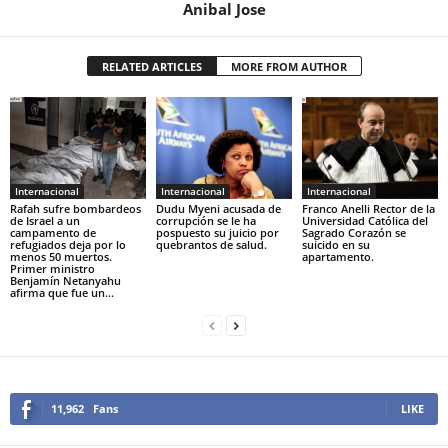
Anibal Jose
RELATED ARTICLES
MORE FROM AUTHOR
Internacional
Internacional
Internacional
Rafah sufre bombardeos
Dudu Myeni acusada de
Franco Anelli Rector de la
de Israel a un
corrupción se le ha
Universidad Católica del
campamento de
pospuesto su juicio por
Sagrado Corazón se
refugiados deja por lo
quebrantos de salud.
suicido en su
menos 50 muertos.
apartamento.
Primer ministro
Benjamín Netanyahu
afirma que fue un...
11,962
Fans
LIKE