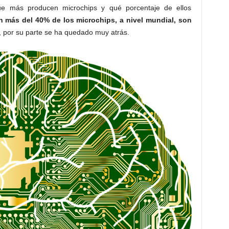
ue más producen microchips y qué porcentaje de ellos
 más del 40% de los microchips, a nivel mundial, son
, por su parte se ha quedado muy atrás.