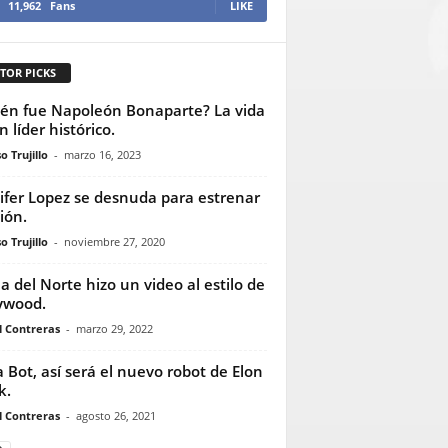
11,962
Fans
LIKE
TOR PICKS
én fue Napoleón Bonaparte? La vida
n líder histórico.
o Trujillo
-
marzo 16, 2023
ifer Lopez se desnuda para estrenar
ión.
o Trujillo
-
noviembre 27, 2020
a del Norte hizo un video al estilo de
ywood.
l Contreras
-
marzo 29, 2022
a Bot, así será el nuevo robot de Elon
k.
l Contreras
-
agosto 26, 2021