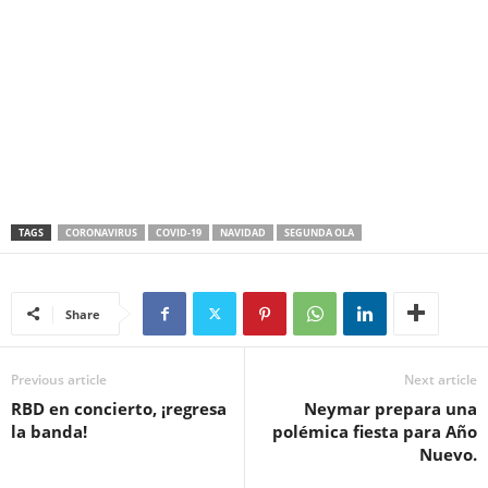
TAGS
CORONAVIRUS
COVID-19
NAVIDAD
SEGUNDA OLA
Share
Previous article
Next article
RBD en concierto, ¡regresa
Neymar prepara una
la banda!
polémica fiesta para Año
Nuevo.