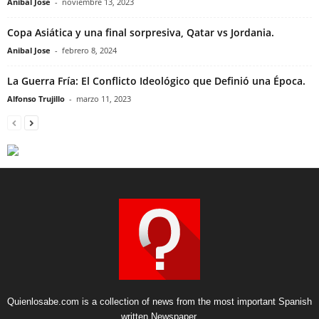
Anibal Jose
-
noviembre 13, 2023
Copa Asiática y una final sorpresiva, Qatar vs Jordania.
Anibal Jose
-
febrero 8, 2024
La Guerra Fría: El Conflicto Ideológico que Definió una Época.
Alfonso Trujillo
-
marzo 11, 2023
Quienlosabe.com is a collection of news from the most important Spanish
written Newspaper.