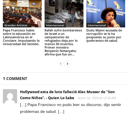
Grandes Artistas
Internacional
Internacional
Papa Francisco hablo
Rafah sufre bombardeos
Dudu Myeni acusada de
sobre la educación en
de Israel a un
corrupción se le ha
Latinoamérica en el
campamento de
pospuesto su juicio por
Conclave. Impulsando la
refugiados deja por lo
quebrantos de salud.
Universidad del Sentido.
menos 50 muertos.
Primer ministro
Benjamín Netanyahu
afirma que fue un...
1 COMMENT
Hollywood esta de luto falleció Alec Musser de "Son
Como Niños". - Quien Lo Sabe
enero 16, 2024 At 12:50 AM
[…] Papa Francisco no pudo leer su discurso, dijo sentir
problemas de salud. […]