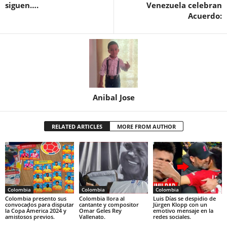
siguen….
Venezuela celebran
Acuerdo:
Anibal Jose
RELATED ARTICLES
MORE FROM AUTHOR
Colombia
Colombia
Colombia
Colombia presento sus
Colombia llora al
Luis Días se despidio de
convocados para disputar
cantante y compositor
Jürgen Klopp con un
la Copa Ámerica 2024 y
Omar Geles Rey
emotivo mensaje en la
amistosos previos.
Vallenato.
redes sociales.