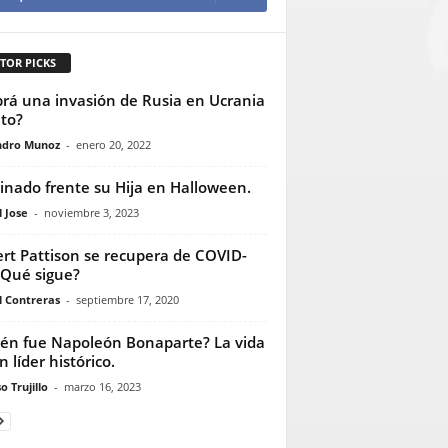
TOR PICKS
rá una invasión de Rusia en Ucrania
to?
ndro Munoz
-
enero 20, 2022
inado frente su Hija en Halloween.
 Jose
-
noviembre 3, 2023
rt Pattison se recupera de COVID-
¿Qué sigue?
l Contreras
-
septiembre 17, 2020
én fue Napoleón Bonaparte? La vida
n líder histórico.
o Trujillo
-
marzo 16, 2023