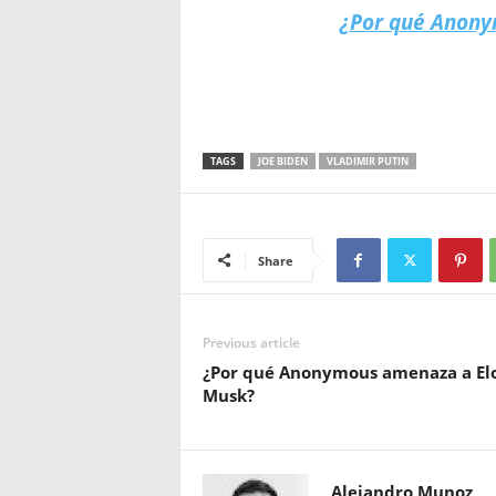
¿Por qué Anony
TAGS
JOE BIDEN
VLADIMIR PUTIN
Share
Previous article
¿Por qué Anonymous amenaza a El
Musk?
Alejandro Munoz