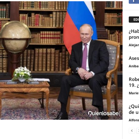
EDI
¿Hab
pron
Aleja
Ases
Anibal
Robe
19. 
Marie
¿Qui
de u
Alfons