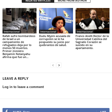
RELATED ARTICLES
MORE FROM AUTHOR
Internacional
Internacional
Internacional
Rafah sufre bombardeos
Dudu Myeni acusada de
Franco Anelli Rector de la
de Israel a un
corrupción se le ha
Universidad Católica del
campamento de
pospuesto su juicio por
Sagrado Corazón se
refugiados deja por lo
quebrantos de salud.
suicido en su
menos 50 muertos.
apartamento.
Primer ministro
Benjamín Netanyahu
afirma que fue un...
LEAVE A REPLY
Log in to leave a comment
11,962
Fans
LIKE