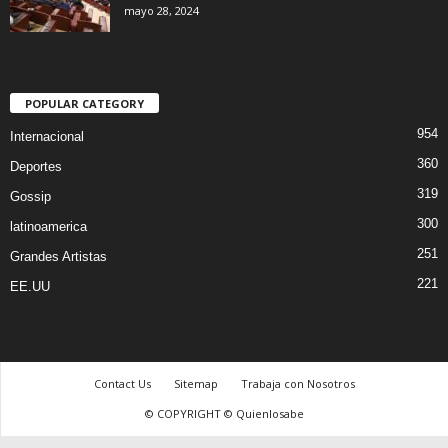
mayo 28, 2024
POPULAR CATEGORY
954
Internacional
360
Deportes
319
Gossip
300
latinoamerica
251
Grandes Artistas
221
EE.UU
Contact Us
Sitemap
Trabaja con Nosotros
© COPYRIGHT © Quienlosabe