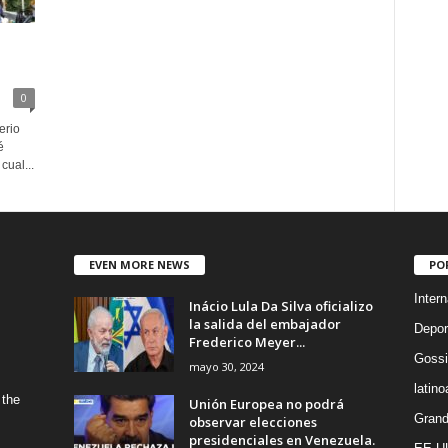
0
erio
é
cual...
EVEN MORE NEWS
PO
Intern
Inácio Lula Da Silva oficializo
la salida del embajador
Depor
Frederico Meyer...
Gossi
mayo 30, 2024
latin
 the
Unión Europea no podrá
Grand
observar elecciones
presidenciales en Venezuela.