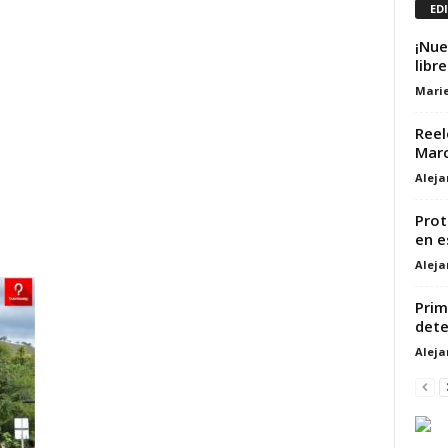
ED
¡Nue
libr
Marie
Reel
Marc
Alej
Prot
en e
Alej
Prim
dete
Alej