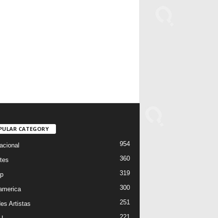
PULAR CATEGORY
954
acional
360
tes
319
p
300
oamerica
251
es Artistas
221