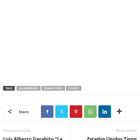
TAGS
#ALAMBRADO
#HABILITADO
PUENTE
Share
Previous article
Next article
Luis Alberto Garabito “La
Estados Unidos Tiene