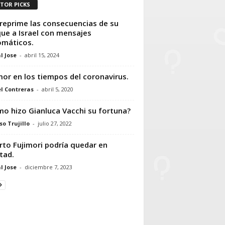
ITOR PICKS
 reprime las consecuencias de su
ue a Israel con mensajes
omáticos.
l Jose
-
abril 15, 2024
mor en los tiempos del coronavirus.
l Contreras
-
abril 5, 2020
o hizo Gianluca Vacchi su fortuna?
so Trujillo
-
julio 27, 2022
rto Fujimori podría quedar en
rtad.
l Jose
-
diciembre 7, 2023