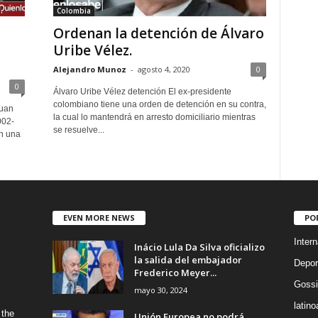
Colombia
Ordenan la detención de Álvaro
Uribe Vélez.
Alejandro Munoz
-
agosto 4, 2020
0
0
Álvaro Uribe Vélez detención El ex-presidente
colombiano tiene una orden de detención en su contra,
Juan
la cual lo mantendrá en arresto domiciliario mientras
002-
se resuelve...
en una
EVEN MORE NEWS
PO
Intern
Inácio Lula Da Silva oficializo
la salida del embajador
Depor
Frederico Meyer...
Gossi
mayo 30, 2024
latin
 the
Unión Europea no podrá