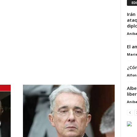
ED
Irán
ataq
dipl
Aniba
El a
Marie
¿Cóm
Alfon
Albe
libe
Aniba