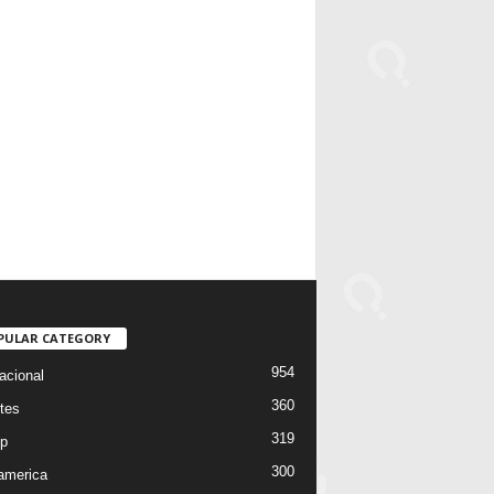
PULAR CATEGORY
954
acional
360
tes
319
p
300
oamerica