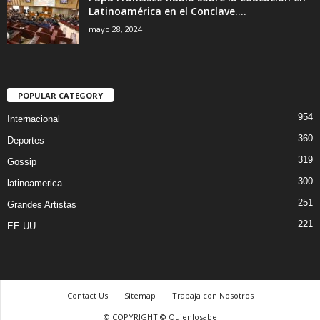
Latinoamérica en el Conclave....
mayo 28, 2024
POPULAR CATEGORY
954
Internacional
360
Deportes
319
Gossip
300
latinoamerica
251
Grandes Artistas
221
EE.UU
Contact Us
Sitemap
Trabaja con Nosotros
© COPYRIGHT © Quienlosabe