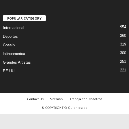
POPULAR CATEGORY
954
Internacional
360
Deportes
319
Gossip
300
latinoamerica
251
Grandes Artistas
221
EE.UU
Contact Us
Sitemap
Trabaja con Nosotros
© COPYRIGHT © Quienlosabe