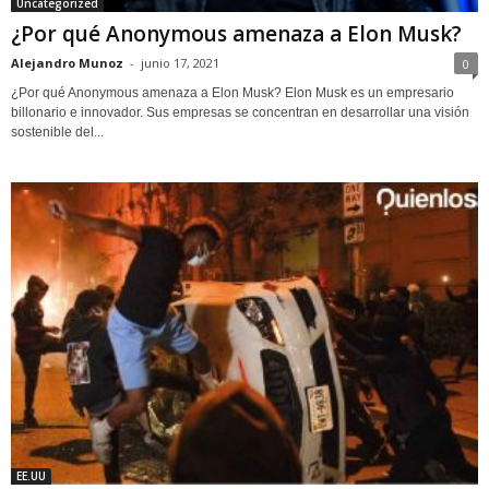
Uncategorized
¿Por qué Anonymous amenaza a Elon Musk?
Alejandro Munoz
-
junio 17, 2021
0
¿Por qué Anonymous amenaza a Elon Musk? Elon Musk es un empresario
billonario e innovador. Sus empresas se concentran en desarrollar una visión
sostenible del...
EE.UU