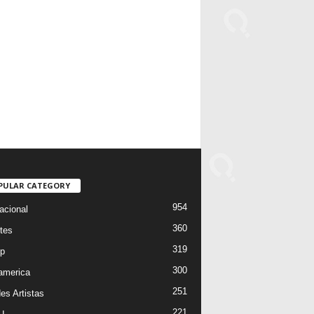
PULAR CATEGORY
954
acional
360
tes
319
p
300
oamerica
251
es Artistas
221