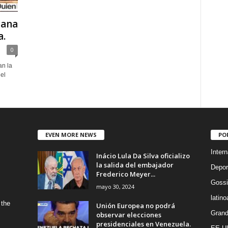
iana
a.
0
an la
 el
EVEN MORE NEWS
PO
Intern
Inácio Lula Da Silva oficializo
la salida del embajador
Depor
Frederico Meyer...
Gossi
mayo 30, 2024
latin
 the
Unión Europea no podrá
Grand
observar elecciones
presidenciales en Venezuela.