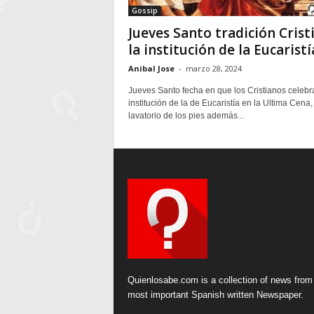
Gossip
Jueves Santo tradición Crist
la institución de la Eucaristí
Anibal Jose
-
marzo 28, 2024
Jueves Santo fecha en que los Cristianos celebr
institución de la de Eucaristía en la Ultima Cena,
lavatorio de los pies además...
Quienlosabe.com is a collection of news from
most important Spanish written Newspaper.