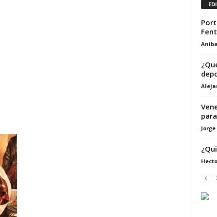
ED
Port
Fent
Aniba
¿Qué
depo
Alej
Vene
para
Jorge
¿Qui
Hecto