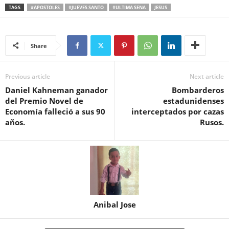
TAGS
#APOSTOLES
#JUEVES SANTO
#ULTIMA SENA
JESUS
Share
Previous article
Next article
Daniel Kahneman ganador
Bombarderos
del Premio Novel de
estadunidenses
Economía falleció a sus 90
interceptados por cazas
años.
Rusos.
Anibal Jose