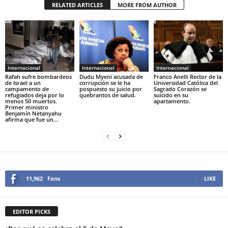
RELATED ARTICLES
MORE FROM AUTHOR
Internacional
Internacional
Internacional
Rafah sufre bombardeos
Dudu Myeni acusada de
Franco Anelli Rector de la
de Israel a un
corrupción se le ha
Universidad Católica del
campamento de
pospuesto su juicio por
Sagrado Corazón se
refugiados deja por lo
quebrantos de salud.
suicido en su
menos 50 muertos.
apartamento.
Primer ministro
Benjamín Netanyahu
afirma que fue un...
11,962
Fans
LIKE
EDITOR PICKS