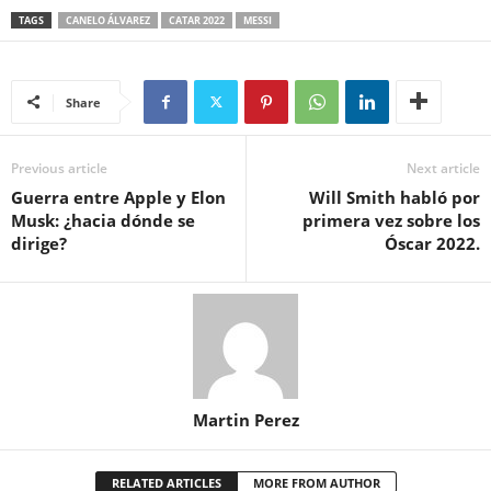
TAGS
CANELO ÁLVAREZ
CATAR 2022
MESSI
Share
Previous article
Next article
Guerra entre Apple y Elon
Will Smith habló por
Musk: ¿hacia dónde se
primera vez sobre los
dirige?
Óscar 2022.
Martin Perez
RELATED ARTICLES
MORE FROM AUTHOR