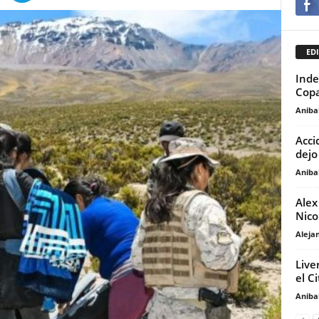
EDI
Inde
Copa
Anibal
Acci
dejo
Anibal
Alex
Nico
Aleja
Live
el C
Anibal