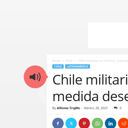
Home
Chile
Chile militariza su frontera: ¿soluc
CHILE
LATINOAMERICA
Chile militar
medida des
By
Alfonso Trujillo
-
febrero 28, 2023
0