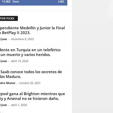
11,962
Fans
LIKE
TOR PICKS
pendiente Medellín y Junior la Final
 BetPlay II 2023.
 Jose
-
diciembre 8, 2023
dente en Turquía en un teleférico
 un muerto y varios heridos.
 Jose
-
abril 13, 2024
 Saab conoce todos los secretos de
lás Maduro.
ndro Munoz
-
octubre 20, 2021
rpool gana al Brighton mientras que
ity y Arsenal no se hicieron daño.
 Jose
-
abril 1, 2024