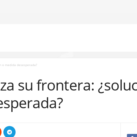
ión o medida desesperada?
iza su frontera: ¿solu
esperada?