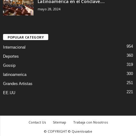
Latinoamérica en el Conclave....
mayo 28, 2024
POPULAR CATEGORY
954
Internacional
360
Deportes
319
Gossip
300
latinoamerica
251
Grandes Artistas
221
EE.UU
Contact Us
Sitemap
Trabaja con Nosotros
© COPYRIGHT © Quienlosabe