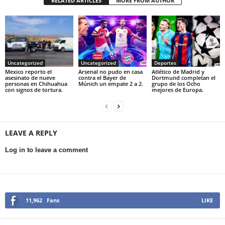
RELATED ARTICLES
MORE FROM AUTHOR
Uncategorized
Uncategorized
Deportes
Mexico reporto el
Arsenal no pudo en casa
Atlético de Madrid y
asesinato de nueve
contra el Bayer de
Dortmund completan el
personas en Chihuahua
Múnich un empate 2 a 2.
grupo de los Ocho
con signos de tortura.
mejores de Europa.
LEAVE A REPLY
Log in to leave a comment
11,962
Fans
LIKE