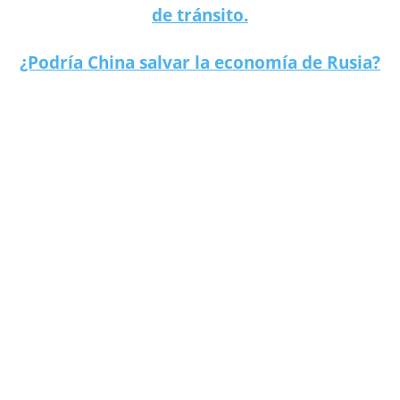
de tránsito.
¿Podría China salvar la economía de Rusia?
Hombres infieles son menos inteligentes, según estudio.
Hombres infieles son menos inteligentes, según estudio.