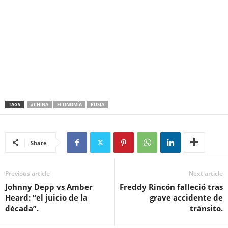
TAGS
#CHINA
ECONOMÍA
RUSIA
Share
Previous article
Next article
Johnny Depp vs Amber
Freddy Rincón falleció tras
Heard: “el juicio de la
grave accidente de
década”.
tránsito.