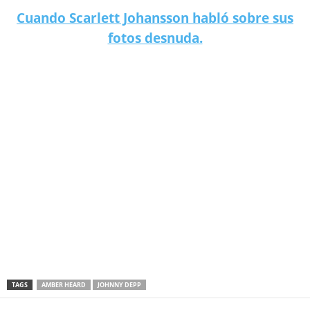
Cuando Scarlett Johansson habló sobre sus
fotos desnuda.
Johnny Depp vs Amber Heard: “el juicio de la década”.
TAGS
AMBER HEARD
JOHNNY DEPP