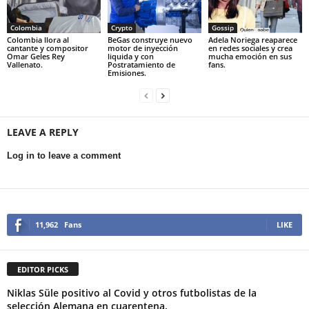
Colombia
Crypto
Gossip
Colombia llora al
BeGas construye nuevo
Adela Noriega reaparece
cantante y compositor
motor de inyección
en redes sociales y crea
Omar Geles Rey
liquida y con
mucha emoción en sus
Vallenato.
Postratamiento de
fans.
Emisiones.
LEAVE A REPLY
Log in to leave a comment
11,962
Fans
LIKE
EDITOR PICKS
Niklas Süle positivo al Covid y otros futbolistas de la
selección Alemana en cuarentena.