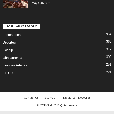
mayo 28, 2024
POPULAR CATEGORY
954
Internacional
360
Deportes
319
Gossip
300
latinoamerica
251
Grandes Artistas
221
EE.UU
Contact Us
Sitemap
Trabaja con Nosotros
© COPYRIGHT © Quienlosabe