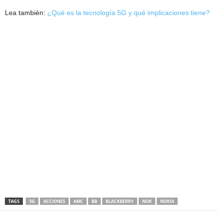
Lea también:
¿Qué es la tecnología 5G y qué implicaciones tiene?
Las acciones de Nokia, BlackBerry y AMC llaman la atención de los
inversionistas.
TAGS
5G
ACCIONES
AMC
BB
BLACKBERRY
NOK
NOKIA