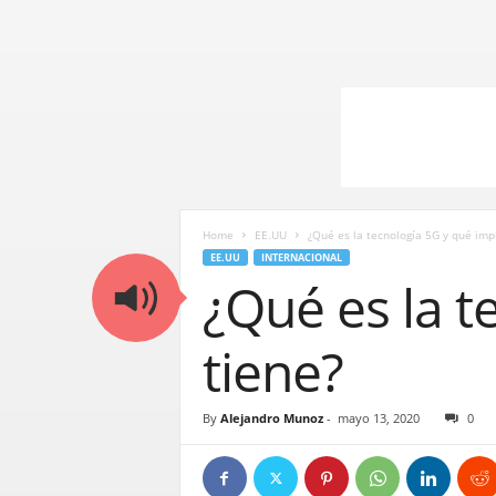
Home
EE.UU
¿Qué es la tecnología 5G y qué imp
EE.UU
INTERNACIONAL
¿Qué es la t
tiene?
By
Alejandro Munoz
-
mayo 13, 2020
0