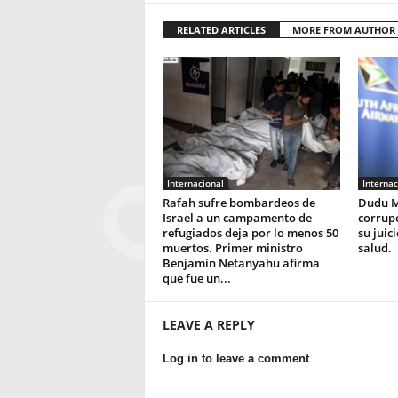
RELATED ARTICLES
MORE FROM AUTHOR
Internacional
Internac
Rafah sufre bombardeos de
Dudu M
Israel a un campamento de
corrupc
refugiados deja por lo menos 50
su juic
muertos. Primer ministro
salud.
Benjamín Netanyahu afirma
que fue un...
LEAVE A REPLY
Log in to leave a comment