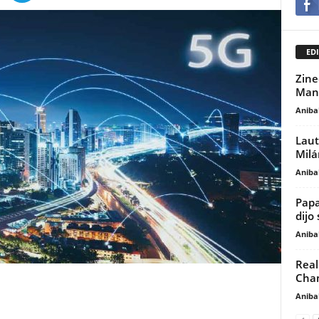
EDI
Zine
Manc
Anibal
Laut
Milá
Anibal
Papa
dijo
Anibal
Real
Cham
Anibal