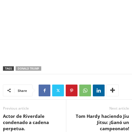
TAGS
DONALD TRUMP
Share
Previous article
Next article
Actor de Riverdale
Tom Hardy haciendo Jiu
condenado a cadena
Jitsu: ¡Ganó un
perpetua.
campeonato!