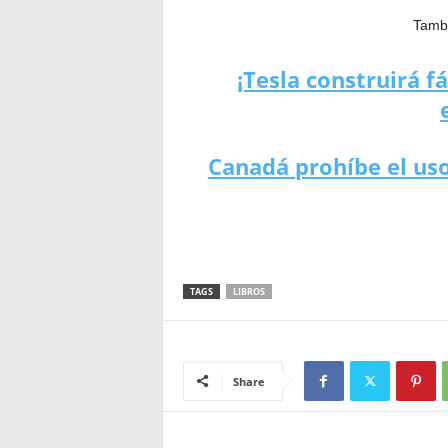
Tambi
¡Tesla construirá f
Canadá prohíbe el us
TAGS
LIBROS
Share