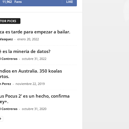
11,962
Fans
LIKE
TOR PICKS
a es tarde para empezar a bailar.
 Vasquez
-
enero 20, 2022
 es la minería de datos?
l Contreras
-
octubre 31, 2022
ndios en Australia. 350 koalas
tos.
n Perez
-
noviembre 22, 2019
us Pocus 2’ es un hecho, confirma
ey+.
l Contreras
-
octubre 31, 2020