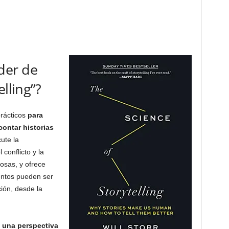
der de
lling”?
prácticos
para
contar historias
cute la
 conflicto y la
osas, y ofrece
entos pueden ser
ción, desde la
.
 una perspectiva