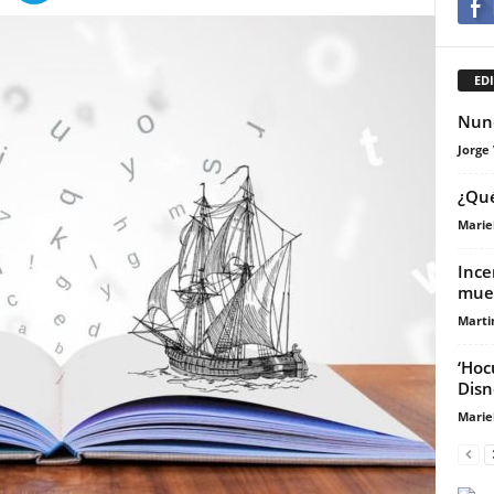
EDI
Nunc
Jorge
¿Qué
Marie
Ince
muer
Marti
‘Hoc
Disn
Marie