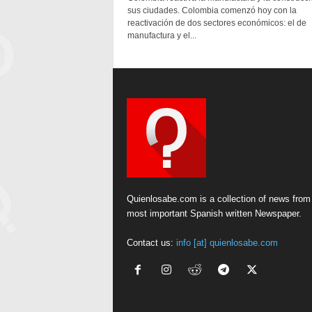
sus ciudades. Colombia comenzó hoy con la
reactivación de dos sectores económicos: el de
manufactura y el...
Quienlosabe.com is a collection of news from
most important Spanish written Newspaper.
Contact us:
info [at] quienlosabe.com