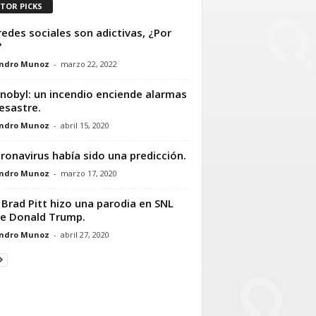
ITOR PICKS
redes sociales son adictivas, ¿Por
?
andro Munoz
-
marzo 22, 2022
nobyl: un incendio enciende alarmas
esastre.
andro Munoz
-
abril 15, 2020
oronavirus había sido una predicción.
andro Munoz
-
marzo 17, 2020
 Brad Pitt hizo una parodia en SNL
e Donald Trump.
andro Munoz
-
abril 27, 2020