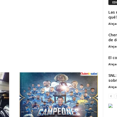
ED
Las 
qué
Alej
Cher
de d
Alej
El c
Alej
SNL:
sobr
Alej