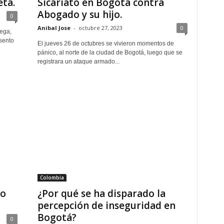
eta.
Sicariato en Bogotá contra
Abogado y su hijo.
0
Anibal Jose
-
octubre 27, 2023
0
vega,
sento
El jueves 26 de octubres se vivieron momentos de
pánico, al norte de la ciudad de Bogotá, luego que se
registrara un ataque armado...
Colombia
co
¿Por qué se ha disparado la
percepción de inseguridad en
Bogotá?
0