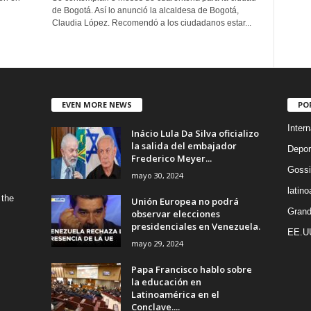
de Bogotá. Así lo anunció la alcaldesa de Bogotá,
Claudia López. Recomendó a los ciudadanos estar...
EVEN MORE NEWS
PO
Intern
Inácio Lula Da Silva oficializo
la salida del embajador
Depor
Frederico Meyer...
Gossi
mayo 30, 2024
latin
 the
Unión Europea no podrá
Grand
observar elecciones
presidenciales en Venezuela.
EE.U
mayo 29, 2024
Papa Francisco hablo sobre
la educación en
Latinoamérica en el
Conclave....