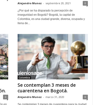
Alejandro Munoz
-
septiembre 20, 2021
0
¿Por qué se ha disparado la percepción de
inseguridad en Bogotá? Bogotá, la capital de
Colombia, es una ciudad grande, diversa, ocupada y
llena de...
Colombia
Se contemplan 3 meses de
ón.
cuarentena en Bogotá.
0
Alejandro Munoz
-
marzo 31, 2020
0
ión en
Se contemplan 3 meses de cuarentena para la ciudad