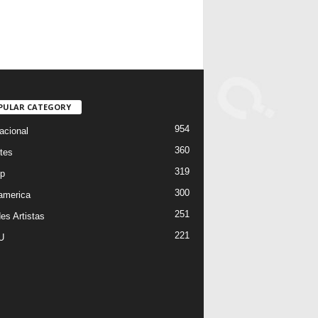
PULAR CATEGORY
954
acional
360
tes
319
p
300
oamerica
251
es Artistas
221
U