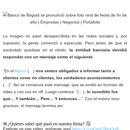
La imagen no pasó desapercibida en las redes sociales y, por
supuesto, la gente comenzó a especular. Pero antes de que el
escándalo quedase en el olvido,
la entidad bancaria decidió
responder con un mensaje como el siguiente
:
“En el
Banco
(…)
nos vemos obligados a informar tanto a
clientes como no clientes, los verdaderos acontecimientos
(…)”. Así se comienza este mensaje, que se emitió en formato de
video y con voz en off. Luego continúa: “(…),
lo sucedido fue
que… Y también… Pero… Y entonces…
“. Con el mismo tono
gracioso, el mensaje termina así:
🚨¿Quieres saber qué pasó en nuestra fiesta? 🤔
Entérate en este video, regístrate aquí
https://t.co/tOmI5MoOuR
,