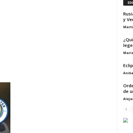
ED
Rusi
y Ve
Marti
¿Qui
lege
Marie
Ecli
Aniba
Orde
de u
Alej