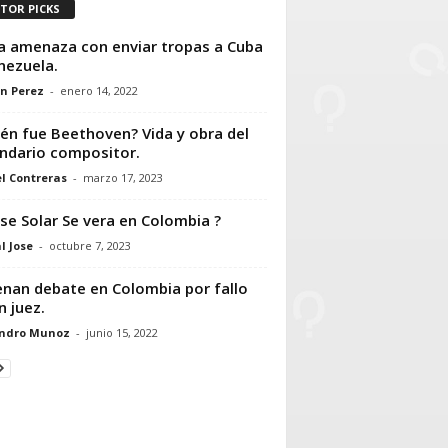
ITOR PICKS
a amenaza con enviar tropas a Cuba
nezuela.
n Perez
-
enero 14, 2022
én fue Beethoven? Vida y obra del
ndario compositor.
l Contreras
-
marzo 17, 2023
pse Solar Se vera en Colombia ?
l Jose
-
octubre 7, 2023
nan debate en Colombia por fallo
n juez.
andro Munoz
-
junio 15, 2022