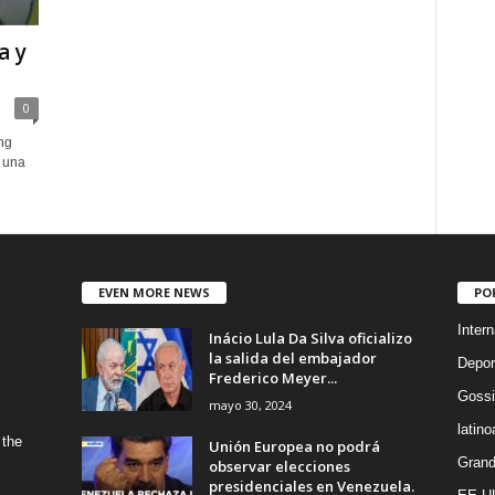
a y
0
ng
 una
EVEN MORE NEWS
PO
Intern
Inácio Lula Da Silva oficializo
la salida del embajador
Depor
Frederico Meyer...
Gossi
mayo 30, 2024
latin
 the
Unión Europea no podrá
Grand
observar elecciones
presidenciales en Venezuela.