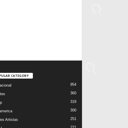
PULAR CATEGORY
954
acional
360
tes
319
p
300
oamerica
251
es Artistas
221