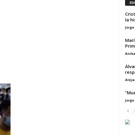
ED
Cris
la h
Jorge
Marí
Prim
Aniba
Álva
resp
Alej
“Mue
Jorge