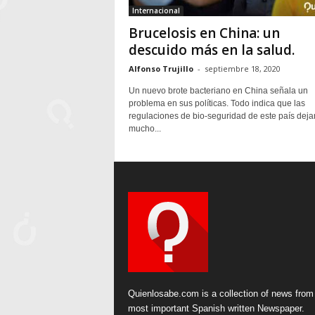
Internacional
Brucelosis en China: un
descuido más en la salud.
Alfonso Trujillo
-
septiembre 18, 2020
Un nuevo brote bacteriano en China señala un
problema en sus políticas. Todo indica que las
regulaciones de bio-seguridad de este país deja
mucho...
Quienlosabe.com is a collection of news from
most important Spanish written Newspaper.