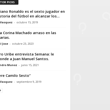
ITOR PICKS
tiano Ronaldo es el sexto jugador en
istoria del fútbol en alcanzar los...
 Vasquez
-
octubre 15, 2019
a Corina Machado arraso en las
arias.
l Jose
-
octubre 23, 2023
ro Uribe entrevista Semana: le
onde a Juan Manuel Santos.
andro Munoz
-
junio 15, 2021
re Camilo Sesto”
 Vasquez
-
septiembre 9, 2019