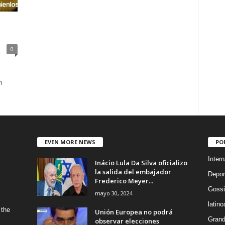
0
n
EVEN MORE NEWS
PO
Intern
Inácio Lula Da Silva oficializo
la salida del embajador
Depor
Frederico Meyer...
Gossi
mayo 30, 2024
latin
 the
Unión Europea no podrá
Grand
observar elecciones