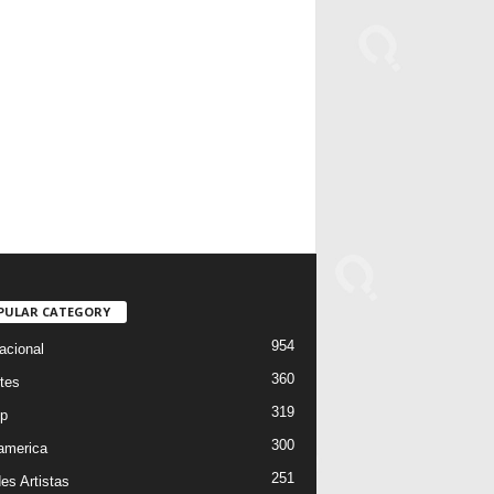
PULAR CATEGORY
954
acional
360
tes
319
p
300
oamerica
251
es Artistas