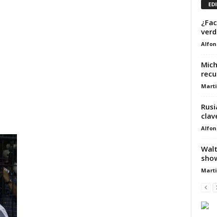
ED
¿Fac
verd
Alfon
Mich
recu
Marti
Rusi
clav
Alfon
Walt
sho
Marti