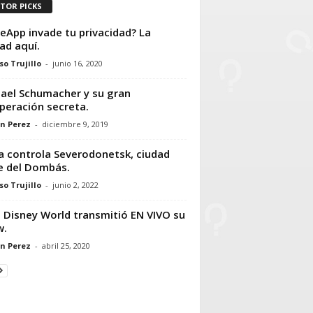
ITOR PICKS
eApp invade tu privacidad? La
ad aquí.
so Trujillo
-
junio 16, 2020
ael Schumacher y su gran
peración secreta.
n Perez
-
diciembre 9, 2019
a controla Severodonetsk, ciudad
e del Dombás.
so Trujillo
-
junio 2, 2022
 Disney World transmitió EN VIVO su
w.
n Perez
-
abril 25, 2020