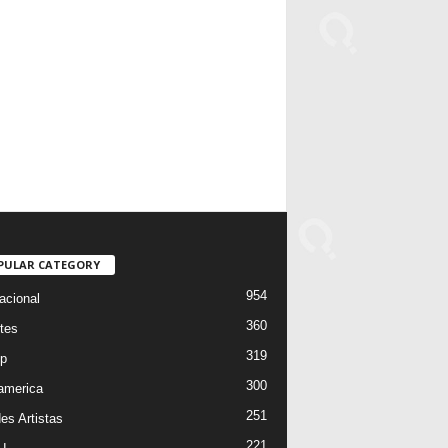
PULAR CATEGORY
954
acional
360
tes
319
p
300
oamerica
251
es Artistas
221