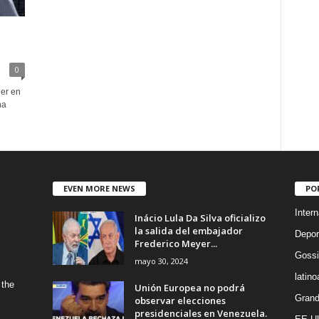
0
der en
na
EVEN MORE NEWS
PO
Intern
Inácio Lula Da Silva oficializo
la salida del embajador
Depor
Frederico Meyer...
Gossi
mayo 30, 2024
latin
 the
Unión Europea no podrá
Grand
observar elecciones
presidenciales en Venezuela.