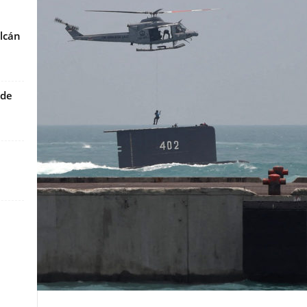
lcán
 de