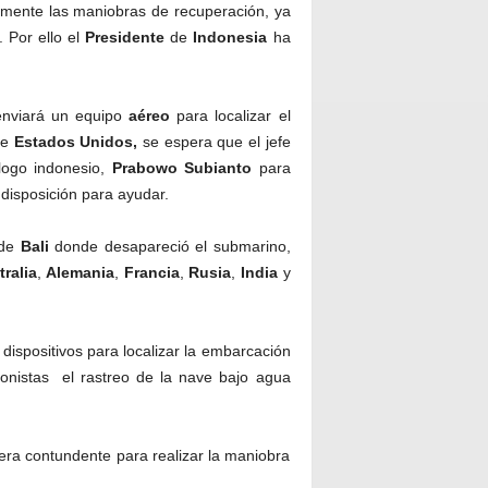
emente las maniobras de recuperación, ya
. Por ello el
Presidente
de
Indonesia
ha
enviará un equipo
aéreo
para localizar el
de
Estados
Unidos,
se espera que el jefe
ogo indonesio,
Prabowo
Subianto
para
disposición para ayudar.
 de
Bali
donde desapareció el submarino,
ralia
,
Alemania
,
Francia
,
Rusia
,
India
y
ispositivos para localizar la embarcación
sionistas el rastreo de la nave bajo agua
era contundente para realizar la maniobra