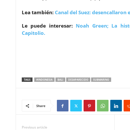
Lea también:
Canal del Suez: desencallaron e
Le puede interesar:
Noah Green; La hist
Capitolio.
TAGS
#INDONESIA
BALI
DESAPARECIDO
SUBMARINO
Share
Previous article