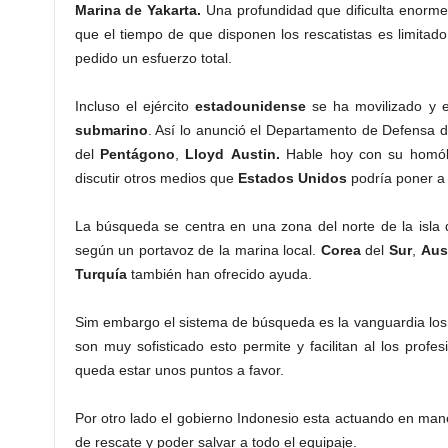
Marina
de
Yakarta.
Una profundidad que dificulta enorm
que el tiempo de que disponen los rescatistas es limitado
pedido un esfuerzo total.
Incluso el ejército
estadounidense
se ha movilizado y 
submarino
. Así lo anunció el Departamento de Defensa 
del
Pentágono
,
Lloyd
Austin.
Hable hoy con su homól
discutir otros medios que
Estados
Unidos
podría poner a 
La búsqueda se centra en una zona del norte de la isla
según un portavoz de la marina local.
Corea
del
Sur
,
Aust
Turquía
también han ofrecido ayuda.
Sim embargo el sistema de búsqueda es la vanguardia los d
son muy sofisticado esto permite y facilitan al los profe
queda estar unos puntos a favor.
Por otro lado el gobierno Indonesio esta actuando en man
de rescate y poder salvar a todo el equipaje.