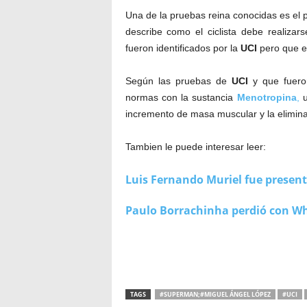
Una de la pruebas reina conocidas es el 
describe como el ciclista debe realizar
fueron identificados por la
UCI
pero que el
Según las pruebas de
UCI
y que fuero
normas con la sustancia
Menotropina
,
u
incremento de masa muscular y la elimina
Tambien le puede interesar leer:
Luis Fernando Muriel fue present
Paulo Borrachinha perdió con Whi
TAGS
#SUPERMAN;#MIGUEL ÁNGEL LÓPEZ
#UCI