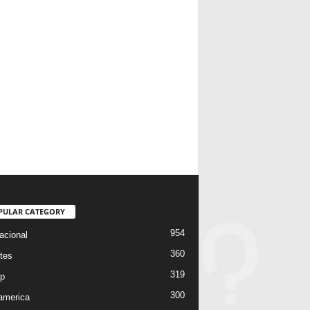
PULAR CATEGORY
954
acional
360
tes
319
p
300
oamerica