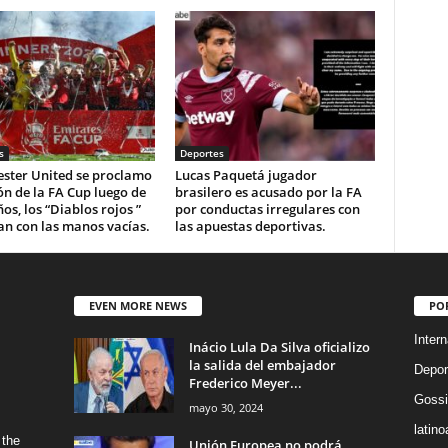
s
Deportes
ster United se proclamo
Lucas Paquetá jugador
n de la FA Cup luego de
brasilero es acusado por la FA
os, los “Diablos rojos ”
por conductas irregulares con
an con las manos vacías.
las apuestas deportivas.
EVEN MORE NEWS
PO
Intern
Inácio Lula Da Silva oficializo
la salida del embajador
Depor
Frederico Meyer...
Gossi
mayo 30, 2024
latin
 the
Unión Europea no podrá