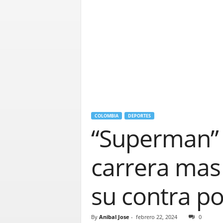
COLOMBIA
DEPORTES
“Superman” 
carrera mas 
su contra po
By
Anibal Jose
-
febrero 22, 2024
0