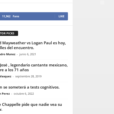
11,962
Fans
LIKE
TOR PICKS
d Mayweather vs Logan Paul es hoy,
lles del encuentro.
ndro Munoz
-
junio 6, 2021
 José , legendario cantante mexicano,
e a los 71 años
 Vasquez
-
septiembre 28, 2019
n se someterá a tests cognitivos.
n Perez
-
octubre 6, 2022
 Chappelle pide que nadie vea su
w.