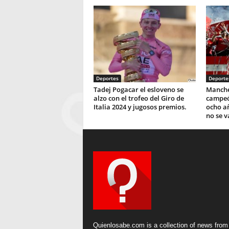
Deportes
Deporte
Tadej Pogacar el esloveno se
Manche
alzo con el trofeo del Giro de
campeó
Italia 2024 y jugosos premios.
ocho añ
no se v
Quienlosabe.com is a collection of news from