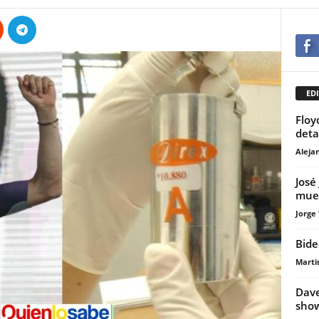
EDI
Floy
deta
Aleja
José
muer
Jorge
Bide
Marti
Dave
sho