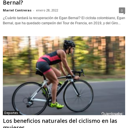
Bernal?
Mariel Contreras
-
enero 28, 2022
0
¿Cuánto tardará la recuperación de Egan Bernal? El ciclista colombiano, Egan
Bernal, que ha quedado campeón del Tour de Francia, en 2019, y del Giro...
Deportes
Los beneficios naturales del ciclismo en las
mujeres.