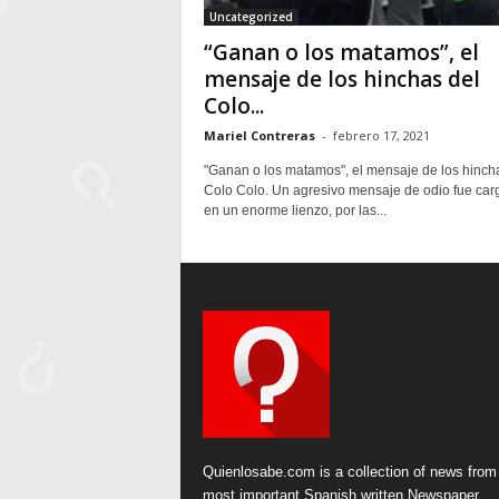
Uncategorized
“Ganan o los matamos”, el
mensaje de los hinchas del
Colo...
Mariel Contreras
-
febrero 17, 2021
"Ganan o los matamos", el mensaje de los hinch
Colo Colo. Un agresivo mensaje de odio fue car
en un enorme lienzo, por las...
Quienlosabe.com is a collection of news from
most important Spanish written Newspaper.