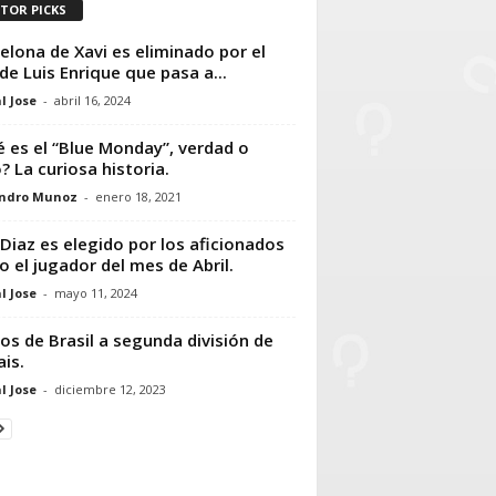
ITOR PICKS
elona de Xavi es eliminado por el
de Luis Enrique que pasa a...
l Jose
-
abril 16, 2024
 es el “Blue Monday”, verdad o
? La curiosa historia.
andro Munoz
-
enero 18, 2021
 Diaz es elegido por los aficionados
 el jugador del mes de Abril.
l Jose
-
mayo 11, 2024
os de Brasil a segunda división de
ais.
l Jose
-
diciembre 12, 2023