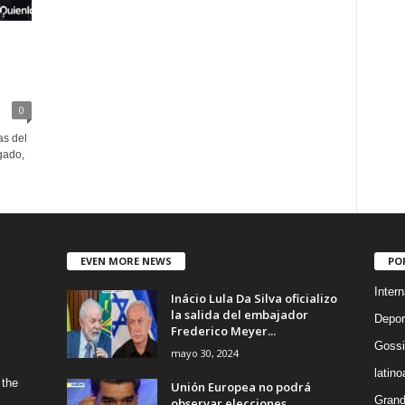
0
as del
gado,
EVEN MORE NEWS
PO
Intern
Inácio Lula Da Silva oficializo
la salida del embajador
Depor
Frederico Meyer...
Gossi
mayo 30, 2024
latin
 the
Unión Europea no podrá
Grand
observar elecciones