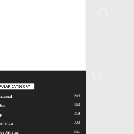
PULAR CATEGORY
954
acional
360
tes
319
p
300
oamerica
251
es Artistas