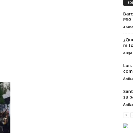
ED
Barc
PSG 
Aniba
¿Qué
mito
Alej
Luis
como
Aniba
Sant
su p
Aniba