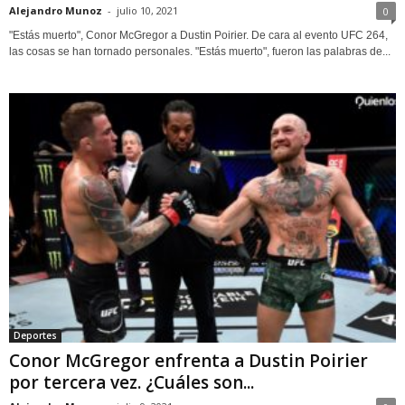
Alejandro Munoz
-
julio 10, 2021
0
"Estás muerto", Conor McGregor a Dustin Poirier. De cara al evento UFC 264,
las cosas se han tornado personales. "Estás muerto", fueron las palabras de...
Deportes
Conor McGregor enfrenta a Dustin Poirier
por tercera vez. ¿Cuáles son...