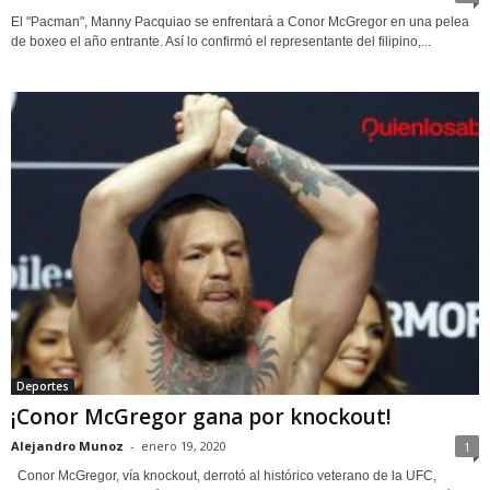
El "Pacman", Manny Pacquiao se enfrentará a Conor McGregor en una pelea
de boxeo el año entrante. Así lo confirmó el representante del filipino,...
Deportes
¡Conor McGregor gana por knockout!
Alejandro Munoz
-
enero 19, 2020
1
Conor McGregor, vía knockout, derrotó al histórico veterano de la UFC,