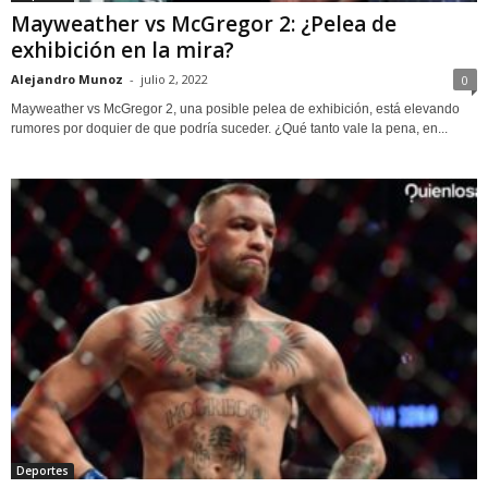
Mayweather vs McGregor 2: ¿Pelea de
exhibición en la mira?
Alejandro Munoz
-
julio 2, 2022
0
Mayweather vs McGregor 2, una posible pelea de exhibición, está elevando
rumores por doquier de que podría suceder. ¿Qué tanto vale la pena, en...
Deportes