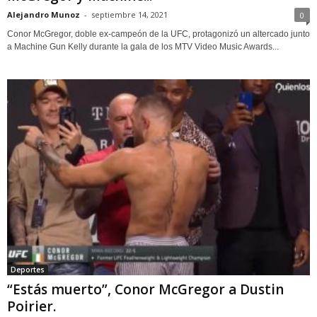
Alejandro Munoz
-
septiembre 14, 2021
0
Conor McGregor, doble ex-campeón de la UFC, protagonizó un altercado junto
a Machine Gun Kelly durante la gala de los MTV Video Music Awards...
Deportes
“Estás muerto”, Conor McGregor a Dustin
Poirier.