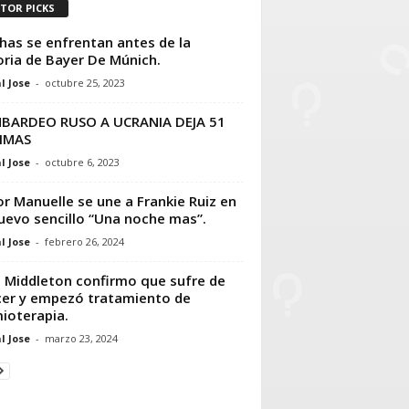
ITOR PICKS
has se enfrentan antes de la
oria de Bayer De Múnich.
l Jose
-
octubre 25, 2023
BARDEO RUSO A UCRANIA DEJA 51
IMAS
l Jose
-
octubre 6, 2023
or Manuelle se une a Frankie Ruiz en
uevo sencillo “Una noche mas”.
l Jose
-
febrero 26, 2024
 Middleton confirmo que sufre de
er y empezó tratamiento de
ioterapia.
l Jose
-
marzo 23, 2024