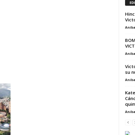
ED
Hinc
Vict
Aniba
BOM
VICT
Aniba
Vict
su n
Aniba
Kate
Cánc
quim
Aniba