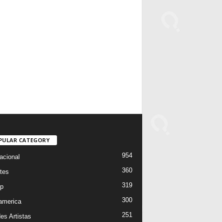
PULAR CATEGORY
954
acional
360
tes
319
p
300
oamerica
251
es Artistas