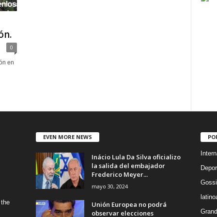
ón.
0
ión en
EVEN MORE NEWS
PO
Intern
Inácio Lula Da Silva oficializo
la salida del embajador
Depor
Frederico Meyer...
Gossi
mayo 30, 2024
latin
 the
Unión Europea no podrá
Grand
observar elecciones